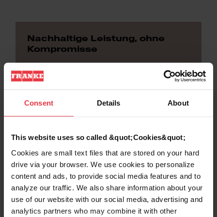
Nachhaltige Leistung, ohne
Kompromisse
Gäste und Betreiber erwarten zunehmend
ressourcenschonende Lösungen.
Gleichzeitig dürfen Qualität, Effizienz und
Consent
Details
About
Design nicht darunter leiden. Die Neue A-
Linie hilft dabei, Energieverbrauch,
Reinigungsmittel und Produktverluste zu
This website uses so called &quot;Cookies&quot;
reduzieren. Hochwertige Materialien und
Cookies are small text files that are stored on your hard
weniger Serviceeinsätze tragen zusätzlich
drive via your browser. We use cookies to personalize
zu einem langlebigen Betrieb bei. Mit
content and ads, to provide social media features and to
ihrem hochwertigen Design fügt sich die
analyze our traffic. We also share information about your
use of our website with our social media, advertising and
Neue A-Linie harmonisch in Ihr
analytics partners who may combine it with other
Restaurantkonzept ein.